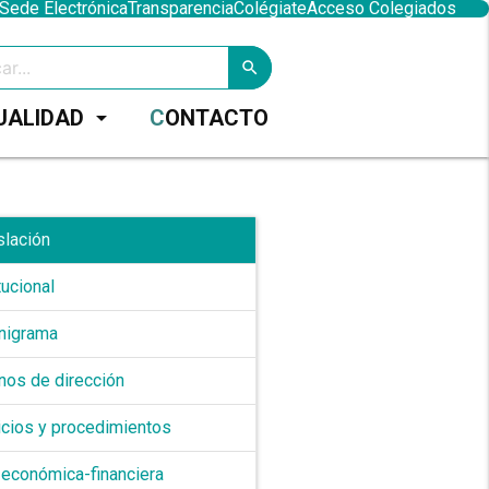
Sede Electrónica
Transparencia
Colégiate
Acceso Colegiados
search
TUALIDAD
arrow_drop_down
CONTACTO
clear
search
slación
tucional
nigrama
nos de dirección
icios y procedimientos
 económica-financiera