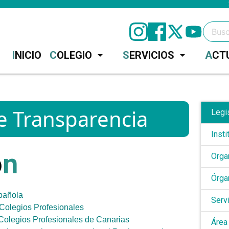
Instagram
facebook
X
INICIO
COLEGIO
arrow_drop_down
SERVICIOS
arrow_drop_down
AC
e Transparencia
Legi
Insti
ó
n
Orga
Órga
spañola
Serv
 Colegios Profesionales
Colegios Profesionales de Canarias
Área