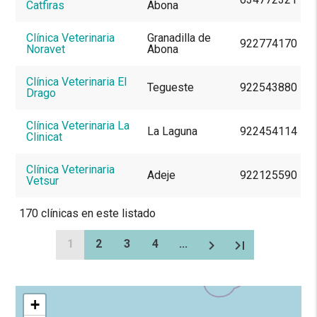
Catfiras
Abona
Clínica Veterinaria
Granadilla de
922774170
Noravet
Abona
Clínica Veterinaria El
Tegueste
922543880
Drago
Clínica Veterinaria La
La Laguna
922454114
Clinicat
Clínica Veterinaria
Adeje
922125590
Vetsur
170
clínicas en este listado
1
2
3
4
...
chevron_right
last_page
+