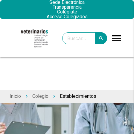
Sede Electrónica
Transparencia
Colégiate
Acceso Colegiados
menu
search
clear
search
Inicio
Colegio
Establecimientos
keyboard_arrow_right
keyboard_arrow_right