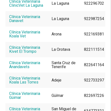
Clínica Veterinaria
La Laguna
922296702
ClinicVet La Laguna
Clínica Veterinaria
La Laguna
922987254
Danavet
Clínica Veterinaria
Arona
922169381
Koala Vet
Clínica Veterinaria
La Orotava
822111514
Kivet El Trompo
Clínica Veterinaria
Santa Cruz de
822641164
Anandavets
Tenerife
Clínica Veterinaria
Adeje
922733297
Koala Las Torres
Clínica Veterinaria
Güímar
822697226
Güimar
Clínica Veterinaria
San Miguel de
634772321