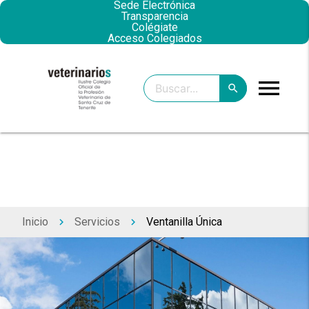
Sede Electrónica
Transparencia
Colégiate
Acceso Colegiados
menu
search
clear
search
Inicio
Servicios
Ventanilla Única
keyboard_arrow_right
keyboard_arrow_right