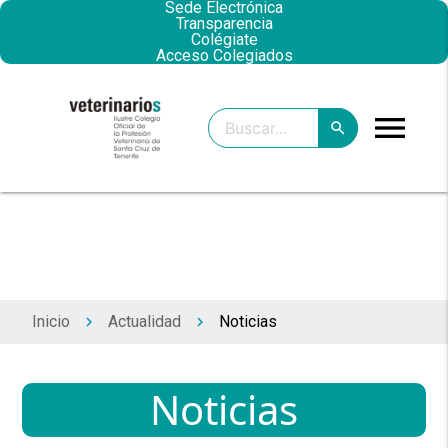
Sede Electrónica
Transparencia
Colégiate
Acceso Colegiados
menu
search
clear
search
Inicio
Actualidad
Noticias
keyboard_arrow_right
keyboard_arrow_right
Noticias