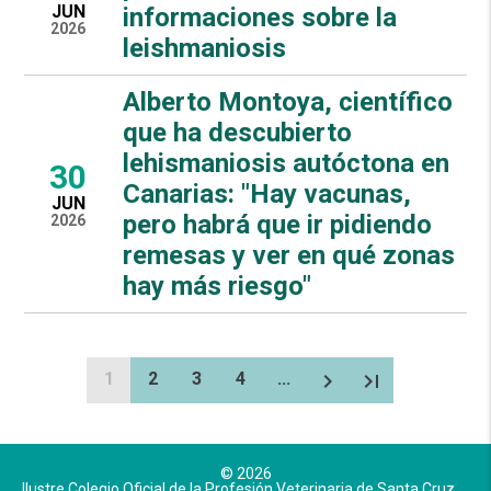
JUN
informaciones sobre la
2026
leishmaniosis
Alberto Montoya, científico
que ha descubierto
lehismaniosis autóctona en
30
Canarias: "Hay vacunas,
JUN
pero habrá que ir pidiendo
2026
remesas y ver en qué zonas
hay más riesgo"
1
2
3
4
...
chevron_right
last_page
© 2026
Ilustre Colegio Oficial de la Profesión Veterinaria de Santa Cruz