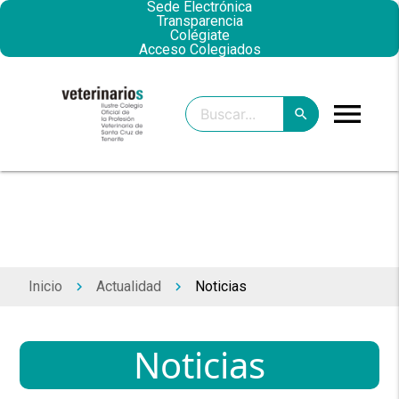
Sede Electrónica
Transparencia
Colégiate
Acceso Colegiados
menu
search
clear
search
Inicio
Actualidad
Noticias
keyboard_arrow_right
keyboard_arrow_right
Noticias