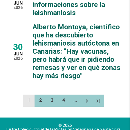
JUN
informaciones sobre la
2026
leishmaniosis
Alberto Montoya, científico
que ha descubierto
lehismaniosis autóctona en
30
Canarias: "Hay vacunas,
JUN
pero habrá que ir pidiendo
2026
remesas y ver en qué zonas
hay más riesgo"
1
2
3
4
...
chevron_right
last_page
© 2026
Ilustre Colegio Oficial de la Profesión Veterinaria de Santa Cruz