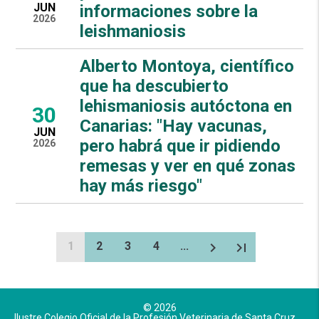
JUN
informaciones sobre la
2026
leishmaniosis
Alberto Montoya, científico
que ha descubierto
lehismaniosis autóctona en
30
Canarias: "Hay vacunas,
JUN
pero habrá que ir pidiendo
2026
remesas y ver en qué zonas
hay más riesgo"
1
2
3
4
...
chevron_right
last_page
© 2026
Ilustre Colegio Oficial de la Profesión Veterinaria de Santa Cruz