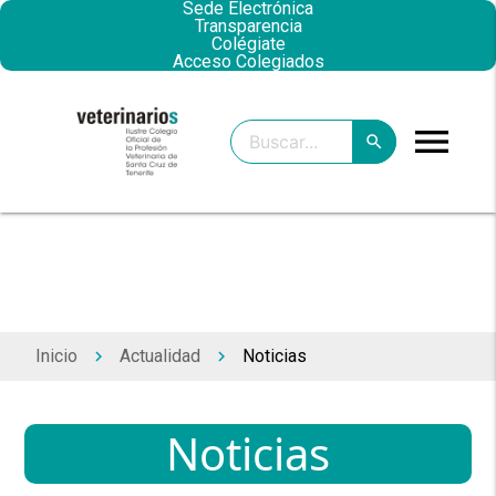
Sede Electrónica
Transparencia
Colégiate
Acceso Colegiados
menu
search
clear
search
Inicio
Actualidad
Noticias
keyboard_arrow_right
keyboard_arrow_right
Noticias